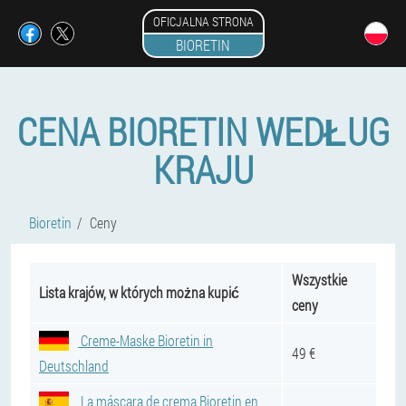
OFICJALNA STRONA
BIORETIN
CENA BIORETIN WEDŁUG
KRAJU
Bioretin
Ceny
Wszystkie
Lista krajów, w których można kupić
ceny
Creme-Maske Bioretin in
49 €
Deutschland
La máscara de crema Bioretin en