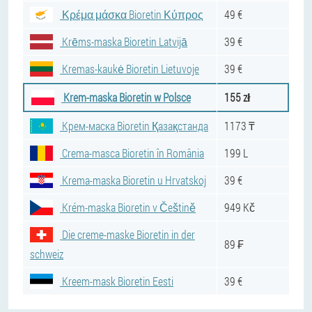
Κρέμα μάσκα Bioretin Κύπρος
49 €
Krēms-maska Bioretin Latvijā
39 €
Kremas-kaukė Bioretin Lietuvoje
39 €
Krem-maska Bioretin w Polsce
155 zł
Крем-маска Bioretin Қазақстанда
1173 ₸
Crema-masca Bioretin în România
199 L
Krema-maska Bioretin u Hrvatskoj
39 €
Krém-maska Bioretin v Češtině
949 Kč
Die creme-maske Bioretin in der
89 ₣
schweiz
Kreem-mask Bioretin Eesti
39 €