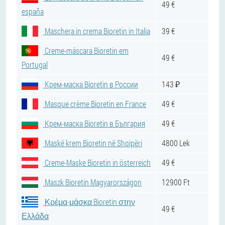
49 €
españa
Maschera in crema Bioretin in Italia
39 €
Creme-máscara Bioretin em
49 €
Portugal
Крем-маска Bioretin в России
143 ₽
Masque crème Bioretin en France
49 €
Крем-маска Bioretin в България
49 €
Maskë krem Bioretin në Shqipëri
4800 Lek
Creme-Maske Bioretin in österreich
49 €
Maszk Bioretin Magyarországon
12900 Ft
Κρέμα-μάσκα Bioretin στην
49 €
Ελλάδα