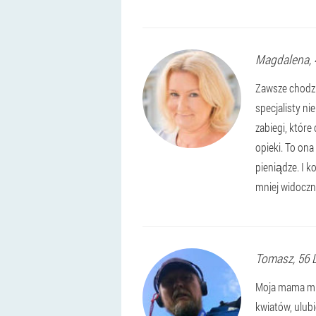
Magdalena
,
Zawsze chodził
specjalisty ni
zabiegi, któr
opieki. To ona
pieniądze. I 
mniej widoczn
Tomasz
, 56 
Moja mama miał
kwiatów, ulubi