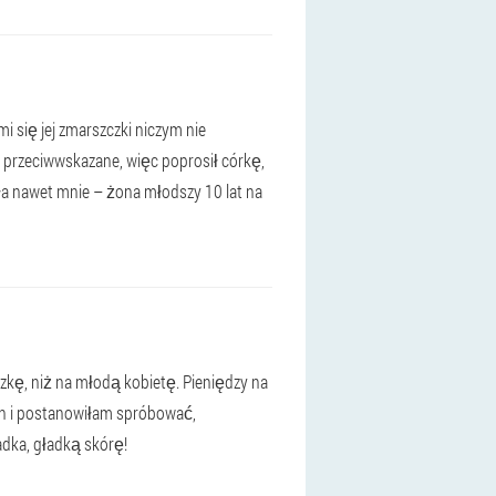
 się jej zmarszczki niczym nie
j przeciwwskazane, więc poprosił córkę,
ła nawet mnie – żona młodszy 10 lat na
zkę, niż na młodą kobietę. Pieniędzy na
tin i postanowiłam spróbować,
ładka, gładką skórę!