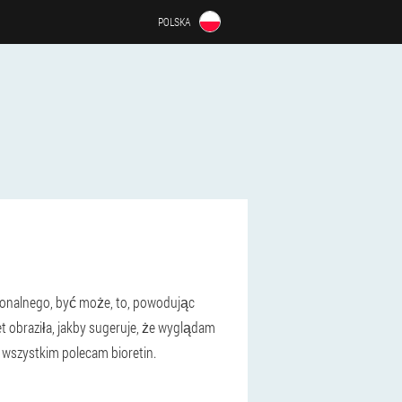
POLSKA
monalnego, być może, to, powodując
 obraziła, jakby sugeruje, że wyglądam
 wszystkim polecam bioretin.