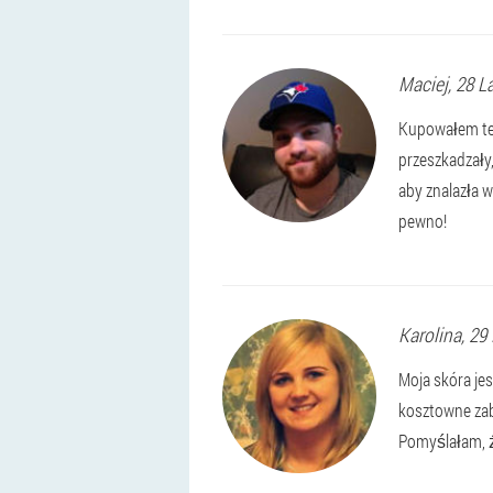
Maciej
, 28 L
Kupowałem ten
przeszkadzały,
aby znalazła 
pewno!
Karolina
, 29
Moja skóra je
kosztowne zabi
Pomyślałam, że