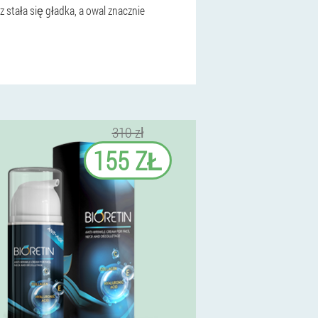
 stała się gładka, a owal znacznie
310 zł
155 ZŁ