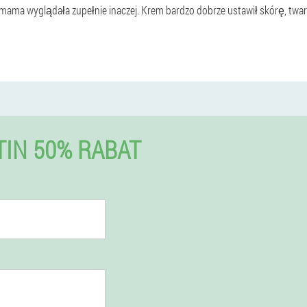
 mama wyglądała zupełnie inaczej. Krem bardzo dobrze ustawił skórę, twarz
IN 50% RABAT