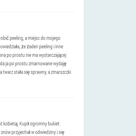
robić peeling, a miejsc do mojego
owiedziała, że żaden peeling i inne
 ona po prostu nie ma wystarczającej
prawda ja po prostu zmarnowane wydaję
 twarz stała się sprawny, a zmarszczki
est kobietą. Kupił ogromny bukiet
i znów przyjechał w odwiedziny i się