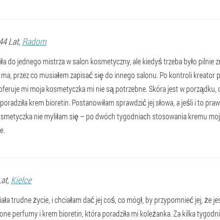
 44 Lat,
Radom
a do jednego mistrza w salon kosmetyczny, ale kiedyś trzeba było pilnie z
e ma, przez co musiałem zapisać się do innego salonu. Po kontroli kreator p
e oferuje mi moja kosmetyczka mi nie są potrzebne. Skóra jest w porządku,
 poradziła krem bioretin. Postanowiłam sprawdzić jej słowa, a jeśli i to 
kosmetyczka nie myliłam się – po dwóch tygodniach stosowania kremu moja
e.
Lat,
Kielce
a trudne życie, i chciałam dać jej coś, co mógł, by przypomnieć jej, że j
one perfumy i krem bioretin, która poradziła mi koleżanka. Za kilka tygodn