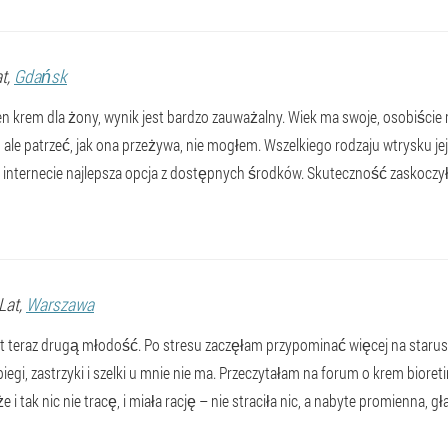
at,
Gdańsk
 krem dla żony, wynik jest bardzo zauważalny. Wiek ma swoje, osobiście mi
 ale patrzeć, jak ona przeżywa, nie mogłem. Wszelkiego rodzaju wtrysku je
w internecie najlepsza opcja z dostępnych środków. Skuteczność zaskoczy
 Lat,
Warszawa
st teraz drugą młodość. Po stresu zaczęłam przypominać więcej na starus
egi, zastrzyki i szelki u mnie nie ma. Przeczytałam na forum o krem biore
 i tak nic nie tracę, i miała rację – nie straciła nic, a nabyte promienna, g