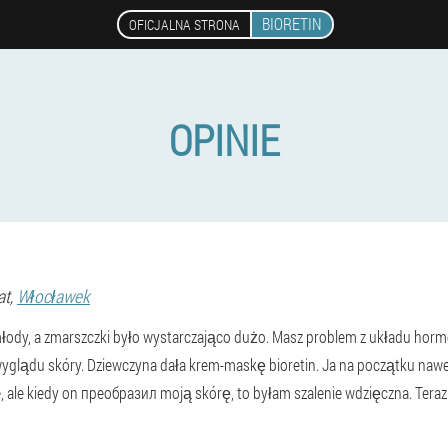
BIORETIN
OFICJALNA STRONA
OPINIE
at,
Włocławek
łody, a zmarszczki było wystarczająco dużo. Masz problem z układu hor
yglądu skóry. Dziewczyna dała krem-maskę bioretin. Ja na początku nawet
, ale kiedy on преобразил moją skórę, to byłam szalenie wdzięczna. Teraz